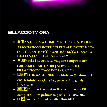
BILLACCIOTV ORA
🔔1️⃣ANTEPRIMA HOME PAGE CIAORINO! ORG
ASSOCIAZIONE INTERCULTURALE CAPITANATA
DAL TENENTE VETERANO BARBUTO DI SANTA
GIULIANA IN PERUGIA
- 8/6/2026
🔔1️⃣Perché i nostri soldi valgono sempre meno |
PARLAMENTARI LADRI | NOVA LECTIO |
BILLACCIOTV CIAORINO1
- 8/6/2026
🇮🇷1️⃣ THE GARDENER - by Mohsen Makhmalbaf
(With Subtitles - باغبان ساخته محسن مخملباف
)
- 8/6/2026
🇲🇫1️⃣Capitan Casta: Amélie è scomparsa - Film
completo - Film poliziesco per la TV
- 8/6/2026
👮‍♂️1️⃣ Border Control Brasile
- 8/6/2026