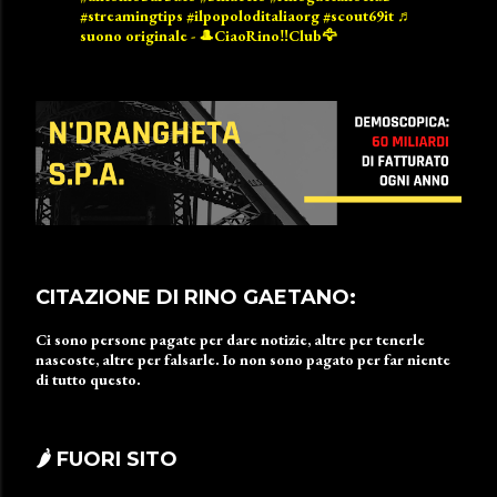
#streamingtips
#ilpopoloditaliaorg
#scout69it
♬
suono originale - 🎩CiaoRino‼️Club🦅
CITAZIONE DI RINO GAETANO:
Ci sono persone pagate per dare notizie, altre per tenerle
nascoste, altre per falsarle. Io non sono pagato per far niente
di tutto questo.
🌶 FUORI SITO