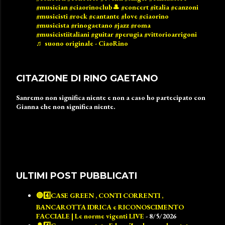
#musician
#ciaorinoclub🎩
#concert
#italia
#canzoni
#musicisti
#rock
#cantante
#love
#ciaorino
#musicista
#rinogaetano
#jazz
#roma
#musicistiitaliani
#guitar
#perugia
#vittorioarrigoni
♬ suono originale - CiaoRino
CITAZIONE DI RINO GAETANO
Sanremo non significa niente e non a caso ho partecipato con
Gianna che non significa niente.
ULTIMI POST PUBBLICATI
🔴4️⃣CASE GREEN , CONTI CORRENTI ,
BANCAROTTA IDRICA e RICONOSCIMENTO
FACCIALE | Le norme vigenti LIVE
- 8/5/2026