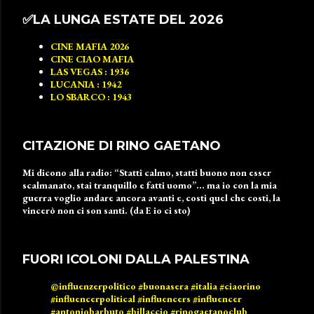
✅️LA LUNGA ESTATE DEL 2026
CINE MAFIA 2026
CINE CIAO MAFIA
LAS VEGAS : 1936
LUCANIA : 1942
LO SBARCO : 1943
CITAZIONE DI RINO GAETANO
Mi dicono alla radio: “Statti calmo, statti buono non esser
scalmanato, stai tranquillo e fatti uomo”… ma io con la mia
guerra voglio andare ancora avanti e, costi quel che costi, la
vincerò non ci son santi. (da E io ci sto)
FUORI ICOLONI DALLA PALESTINA
@influenzerpolitico
#buonasera
#italia
#ciaorino
#influencerpolitical
#influencers
#influencer
#antoniobarbuto
#billaccio
#rinogaetanoclub