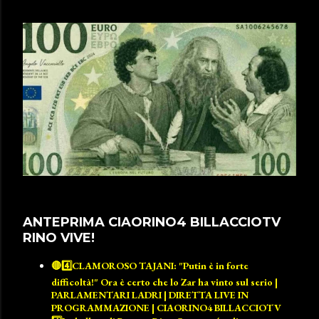
ANTEPRIMA CIAORINO4 BILLACCIOTV
RINO VIVE!
🔴4️⃣CLAMOROSO TAJANI: "Putin è in forte
difficoltà!" Ora è certo che lo Zar ha vinto sul serio |
PARLAMENTARI LADRI | DIRETTA LIVE IN
PROGRAMMAZIONE | CIAORINO4 BILLACCIOTV