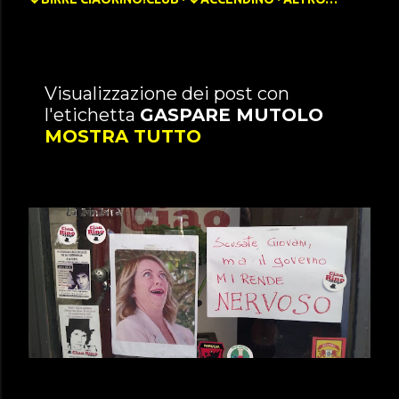
P
Visualizzazione dei post con
l'etichetta
GASPARE MUTOLO
o
MOSTRA TUTTO
s
t