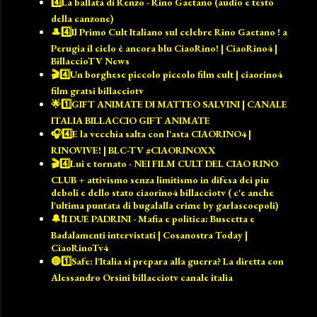
4️⃣La ballata di Renzo - Rino Gaetano (audio e testo
della canzone)
🎩4️⃣Il Primo Cult Italiano sul celebre Rino Gaetano ! a
Perugia il cielo è ancora blu CiaoRino! | CiaoRino4 |
BillaccioTV News
🎬4️⃣Un borghese piccolo piccolo film cult | ciaorino4
film gratsi billacciotv
🌟1️⃣GIFT ANIMATE DI MATTEO SALVINI | CANALE
ITALIA BILLACCIO GIFT ANIMATE
🎧4️⃣E la vecchia salta con l'asta CIAORINO4 |
RINOVIVE! | BLC-TV #CIAORINOXX
🎬4️⃣Lui e tornato - NEI FILM CULT DEL CIAO RINO
CLUB + attivismo senza limitismo in difesa dei piu
deboli e dello stato ciaorino4 billacciotv ( c'e anche
l'ultima puntata di bugalalla crime by garlascocpoli)
🔔❗️I DUE PADRINI - Mafia e politica: Buscetta e
Badalamenti intervistati | Cosanostra Today |
CiaoRinoTv4
🔴1️⃣Safe: l'Italia si prepara alla guerra? La diretta con
Alessandro Orsini billacciotv canale italia