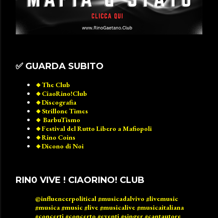
✅️ GUARDA SUBITO
🔸️The Club
🔸️CiaoRino!Club
🔸️Discografia
🔸️Strillone Times
🔸️ BarbuTismo
🔸️Festival del Rutto Libero a Mafiopoli
🔸️Rino Coins
🔸️Dicono di Noi
RIN0 VIVE ! CIAORINO! CLUB
@influencerpolitical
#musicadalvivo
#livemusic
#musica
#music
#live
#musicalive
#musicaitaliana
#concerti
#concerto
#eventi
#singer
#cantautore