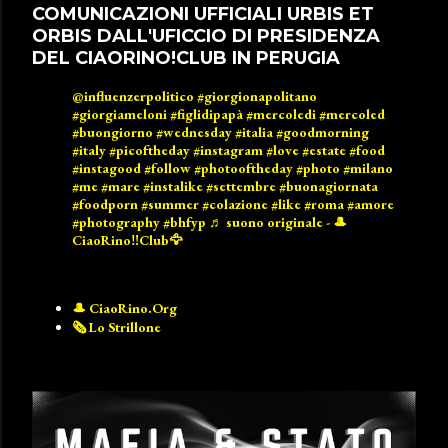
COMUNICAZIONI UFFICIALI URBIS ET
ORBIS DALL'UFICCIO DI PRESIDENZA
DEL CIAORINO!CLUB IN PERUGIA
@influenzerpolitico
#giorgionapolitano
#giorgiameloni
#figlidipapà
#mercoledi
#mercoled
#buongiorno
#wednesday
#italia
#goodmorning
#italy
#picoftheday
#instagram
#love
#estate
#food
#instagood
#follow
#photooftheday
#photo
#milano
#me
#mare
#instalike
#settembre
#buonagiornata
#foodporn
#summer
#colazione
#like
#roma
#amore
#photography
#bhfyp
♬ suono originale - 🎩
CiaoRino‼️Club🦅
🎩 CiaoRino.Org
🗞️ Lo Strillone