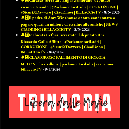
🔔4️⃣Caracas, arrestato Edgar Zambrano, deputato
vicino a Guaidò | #ParlamentariLadri | CORRUZIONE |
#SicuriXDavvero | CiaoRino4 | BiLLaCCioTV
- 8/5/2026
🔔4️⃣Il padre di Amy Winehouse è stato condannato a
pagare quasi un milione di sterline alle amiche | NEWS
CIAORINO4 BILLACCIOTV
- 8/5/2026
🔔4️⃣Inchiesta Cefpas, arrestato il deputato Ars
Riccardo Gallo Afflitto | #ParlamentariLadri |
CORRUZIONE | #SicuriXDavvero | CiaoRino4 |
BiLLaCCioTV
- 8/4/2026
🔔4️⃣CLAMOROSO FALLIMENTO DI GIORGIA
MELONI | lo strillone | parlamentariladri | ciaorino4
billaccioTV
- 8/4/2026