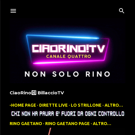
Passa ai contenuti principali
CiaoRino4️⃣ BillaccioTV
▫️HOME PAGE
DIRETTE LIVE
LO STRILLONE
ALTRO…
RINO GAETANO
RINO GAETANO PAGE
ALTRO…