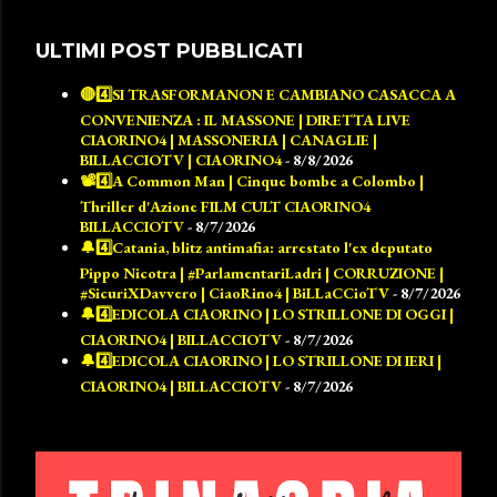
ULTIMI POST PUBBLICATI
🔴4️⃣SI TRASFORMANON E CAMBIANO CASACCA A
CONVENIENZA : IL MASSONE | DIRETTA LIVE
CIAORINO4 | MASSONERIA | CANAGLIE |
BILLACCIOTV | CIAORINO4
- 8/8/2026
📽️4️⃣A Common Man | Cinque bombe a Colombo |
Thriller d'Azione FILM CULT CIAORINO4
BILLACCIOTV
- 8/7/2026
🔔4️⃣Catania, blitz antimafia: arrestato l'ex deputato
Pippo Nicotra | #ParlamentariLadri | CORRUZIONE |
#SicuriXDavvero | CiaoRino4 | BiLLaCCioTV
- 8/7/2026
🔔4️⃣EDICOLA CIAORINO | LO STRILLONE DI OGGI |
CIAORINO4 | BILLACCIOTV
- 8/7/2026
🔔4️⃣EDICOLA CIAORINO | LO STRILLONE DI IERI |
CIAORINO4 | BILLACCIOTV
- 8/7/2026