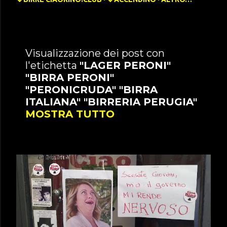
P
Visualizzazione dei post con
l'etichetta
"LAGER PERONI"
o
"BIRRA PERONI"
s
"PERONICRUDA" "BIRRA
t
ITALIANA" "BIRRERIA PERUGIA"
MOSTRA TUTTO