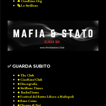
🎩 CiaoRino.Org
🗞️ Lo Strillone
✅️ GUARDA SUBITO
🔸️The Club
🔸️CiaoRino!Club
🔸️Discografia
🔸️Strillone Times
🔸️ BarbuTismo
🔸️Festival del Rutto Libero a Mafiopoli
🔸️Rino Coins
🔸️Dicono di Noi