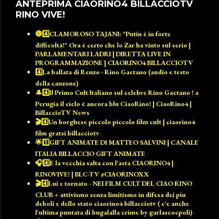
ANTEPRIMA CIAORINO4 BILLACCIOTV
RINO VIVE!
🔴4️⃣CLAMOROSO TAJANI: "Putin è in forte
difficoltà!" Ora è certo che lo Zar ha vinto sul serio |
PARLAMENTARI LADRI | DIRETTA LIVE IN
PROGRAMMAZIONE | CIAORINO4 BILLACCIOTV
4️⃣La ballata di Renzo - Rino Gaetano (audio e testo
della canzone)
🎩4️⃣Il Primo Cult Italiano sul celebre Rino Gaetano ! a
Perugia il cielo è ancora blu CiaoRino! | CiaoRino4 |
BillaccioTV News
🎬4️⃣Un borghese piccolo piccolo film cult | ciaorino4
film gratsi billacciotv
🌟1️⃣GIFT ANIMATE DI MATTEO SALVINI | CANALE
ITALIA BILLACCIO GIFT ANIMATE
🎧4️⃣E la vecchia salta con l'asta CIAORINO4 |
RINOVIVE! | BLC-TV #CIAORINOXX
🎬4️⃣Lui e tornato - NEI FILM CULT DEL CIAO RINO
CLUB + attivismo senza limitismo in difesa dei piu
deboli e dello stato ciaorino4 billacciotv ( c'e anche
l'ultima puntata di bugalalla crime by garlascocpoli)