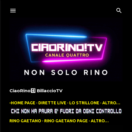
Passa ai contenuti principali
CiaoRino4️⃣ BillaccioTV
▫️HOME PAGE
DIRETTE LIVE
LO STRILLONE
ALTRO…
RINO GAETANO
RINO GAETANO PAGE
ALTRO…