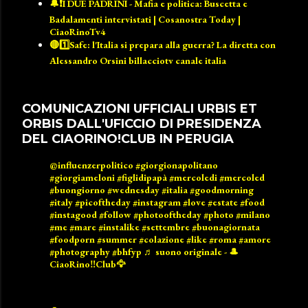
🔔❗️I DUE PADRINI - Mafia e politica: Buscetta e
Badalamenti intervistati | Cosanostra Today |
CiaoRinoTv4
🔴1️⃣Safe: l'Italia si prepara alla guerra? La diretta con
Alessandro Orsini billacciotv canale italia
COMUNICAZIONI UFFICIALI URBIS ET
ORBIS DALL'UFICCIO DI PRESIDENZA
DEL CIAORINO!CLUB IN PERUGIA
@influenzerpolitico
#giorgionapolitano
#giorgiameloni
#figlidipapà
#mercoledi
#mercoled
#buongiorno
#wednesday
#italia
#goodmorning
#italy
#picoftheday
#instagram
#love
#estate
#food
#instagood
#follow
#photooftheday
#photo
#milano
#me
#mare
#instalike
#settembre
#buonagiornata
#foodporn
#summer
#colazione
#like
#roma
#amore
#photography
#bhfyp
♬ suono originale - 🎩
CiaoRino‼️Club🦅