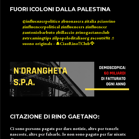
FUORI ICOLONI DALLA PALESTINA
@influenzerpolitico
#buonasera
#italia
#ciaorino
#influencerpolitical
#influencers
#influencer
#antoniobarbuto
#billaccio
#rinogaetanoclub
#streamingtips
#ilpopoloditaliaorg
#scout69it
♬
suono originale - 🎩CiaoRino‼️Club🦅
CITAZIONE DI RINO GAETANO:
Ci sono persone pagate per dare notizie, altre per tenerle
nascoste, altre per falsarle. Io non sono pagato per far niente