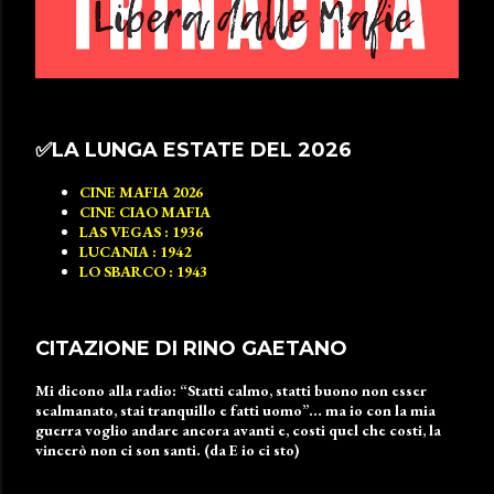
✅️LA LUNGA ESTATE DEL 2026
CINE MAFIA 2026
CINE CIAO MAFIA
LAS VEGAS : 1936
LUCANIA : 1942
LO SBARCO : 1943
CITAZIONE DI RINO GAETANO
Mi dicono alla radio: “Statti calmo, statti buono non esser
scalmanato, stai tranquillo e fatti uomo”… ma io con la mia
guerra voglio andare ancora avanti e, costi quel che costi, la
vincerò non ci son santi. (da E io ci sto)