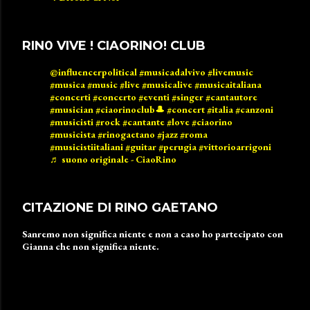
RIN0 VIVE ! CIAORINO! CLUB
@influencerpolitical
#musicadalvivo
#livemusic
#musica
#music
#live
#musicalive
#musicaitaliana
#concerti
#concerto
#eventi
#singer
#cantautore
#musician
#ciaorinoclub🎩
#concert
#italia
#canzoni
#musicisti
#rock
#cantante
#love
#ciaorino
#musicista
#rinogaetano
#jazz
#roma
#musicistiitaliani
#guitar
#perugia
#vittorioarrigoni
♬ suono originale - CiaoRino
CITAZIONE DI RINO GAETANO
Sanremo non significa niente e non a caso ho partecipato con
Gianna che non significa niente.