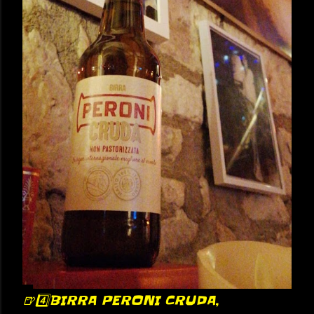
🍺4️⃣BIRRA PERONI CRUDA,