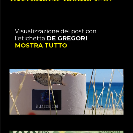
P
Visualizzazione dei post con
l'etichetta
DE GREGORI
o
MOSTRA TUTTO
s
t