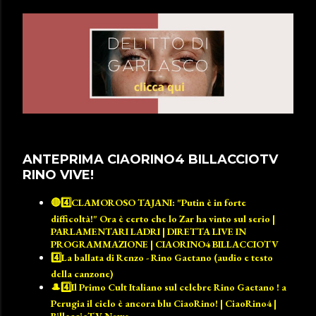
ANTEPRIMA CIAORINO4 BILLACCIOTV
RINO VIVE!
🔴4️⃣CLAMOROSO TAJANI: "Putin è in forte
difficoltà!" Ora è certo che lo Zar ha vinto sul serio |
PARLAMENTARI LADRI | DIRETTA LIVE IN
PROGRAMMAZIONE | CIAORINO4 BILLACCIOTV
4️⃣La ballata di Renzo - Rino Gaetano (audio e testo
della canzone)
🎩4️⃣Il Primo Cult Italiano sul celebre Rino Gaetano ! a
Perugia il cielo è ancora blu CiaoRino! | CiaoRino4 |