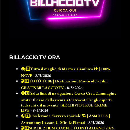
BILLACCIOTV ORA
🎭1️⃣Tutto il meglio di Marta e Gianluca 👫 | 100%
NOVE
- 8/5/2026
🎬1️⃣TOTÒ TUBE | Destinazione Piovarolo - Film
GRATIS BILLACCIOTV
- 8/5/2026
🔴1️⃣ Salta link di navigazione Cerca Crea 2 Immagine
avatar Il caso della ricina a Pietracatella: gli esperti
tedeschi e il movente | ARCHIVIO TRUE CRIME
LIVE
- 8/5/2026
🎧1️⃣Una lezione davvero spaziale 🪐 | ASMR ITA |
Astronomy Lesson ☾ Miti & Pianeti
- 8/5/2026
🎬1️⃣SHREK 2 FILM COMPLETO IN ITALIANO 2026: