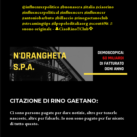
@influenzerpolitico
#buonasera
#italia
#ciaorino
#influencerpolitical
#influencers
#influencer
#antoniobarbuto
#billaccio
#rinogaetanoclub
#streamingtips
#ilpopoloditaliaorg
#scout69it
♬
suono originale - 🎩CiaoRino‼️Club🦅
CITAZIONE DI RINO GAETANO:
Ci sono persone pagate per dare notizie, altre per tenerle
nascoste, altre per falsarle. Io non sono pagato per far niente
di tutto questo.