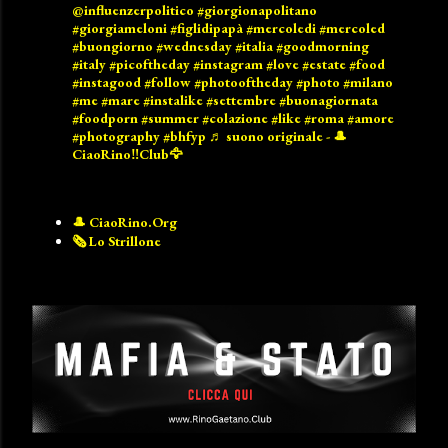
@influenzerpolitico
#giorgionapolitano
#giorgiameloni
#figlidipapà
#mercoledi
#mercoled
#buongiorno
#wednesday
#italia
#goodmorning
#italy
#picoftheday
#instagram
#love
#estate
#food
#instagood
#follow
#photooftheday
#photo
#milano
#me
#mare
#instalike
#settembre
#buonagiornata
#foodporn
#summer
#colazione
#like
#roma
#amore
#photography
#bhfyp
♬ suono originale - 🎩
CiaoRino‼️Club🦅
🎩 CiaoRino.Org
🗞️ Lo Strillone