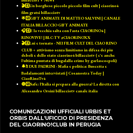
BillaccioTV News
🎬4️⃣Un borghese piccolo piccolo film cult | ciaorino4
film gratsi billacciotv
🌟1️⃣GIFT ANIMATE DI MATTEO SALVINI | CANALE
ITALIA BILLACCIO GIFT ANIMATE
🎧4️⃣E la vecchia salta con l'asta CIAORINO4 |
RINOVIVE! | BLC-TV #CIAORINOXX
🎬4️⃣Lui e tornato - NEI FILM CULT DEL CIAO RINO
CLUB + attivismo senza limitismo in difesa dei piu
deboli e dello stato ciaorino4 billacciotv ( c'e anche
l'ultima puntata di bugalalla crime by garlascocpoli)
🔔❗️I DUE PADRINI - Mafia e politica: Buscetta e
Badalamenti intervistati | Cosanostra Today |
CiaoRinoTv4
🔴1️⃣Safe: l'Italia si prepara alla guerra? La diretta con
Alessandro Orsini billacciotv canale italia
COMUNICAZIONI UFFICIALI URBIS ET
ORBIS DALL'UFICCIO DI PRESIDENZA
DEL CIAORINO!CLUB IN PERUGIA