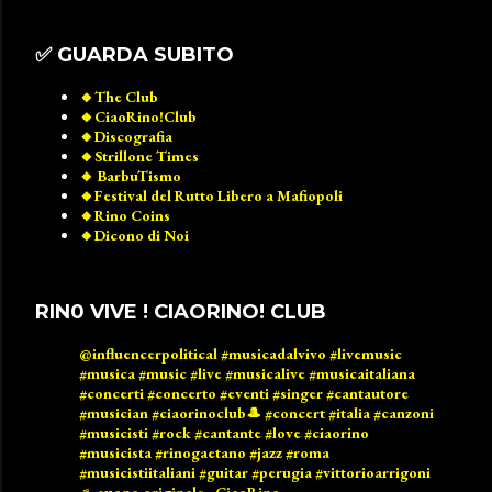
✅️ GUARDA SUBITO
🔸️The Club
🔸️CiaoRino!Club
🔸️Discografia
🔸️Strillone Times
🔸️ BarbuTismo
🔸️Festival del Rutto Libero a Mafiopoli
🔸️Rino Coins
🔸️Dicono di Noi
RIN0 VIVE ! CIAORINO! CLUB
@influencerpolitical
#musicadalvivo
#livemusic
#musica
#music
#live
#musicalive
#musicaitaliana
#concerti
#concerto
#eventi
#singer
#cantautore
#musician
#ciaorinoclub🎩
#concert
#italia
#canzoni
#musicisti
#rock
#cantante
#love
#ciaorino
#musicista
#rinogaetano
#jazz
#roma
#musicistiitaliani
#guitar
#perugia
#vittorioarrigoni