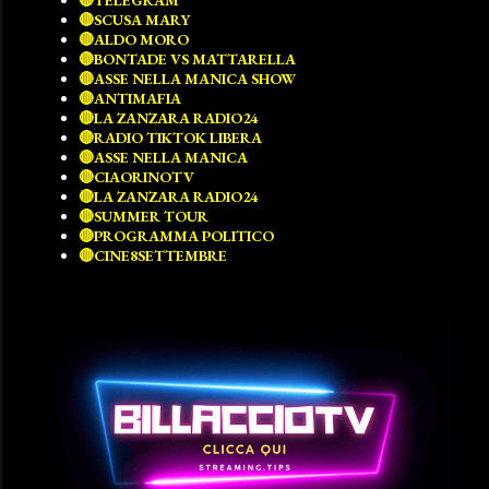
🔴TELEGRAM
🔴SCUSA MARY
🔴ALDO MORO
🔴BONTADE VS MATTARELLA
🔴ASSE NELLA MANICA SHOW
🔴ANTIMAFIA
🔴LA ZANZARA RADIO24
🔴RADIO TIKTOK LIBERA
🔴ASSE NELLA MANICA
🔴CIAORINOTV
🔴LA ZANZARA RADIO24
🔴SUMMER TOUR
🔴PROGRAMMA POLITICO
🔴CINE8SETTEMBRE