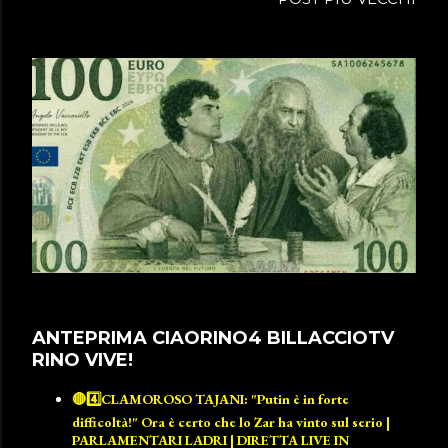
ANTEPRIMA CIAORINO4 BILLACCIOTV
RINO VIVE!
🔴4️⃣CLAMOROSO TAJANI: "Putin è in forte
difficoltà!" Ora è certo che lo Zar ha vinto sul serio |
PARLAMENTARI LADRI | DIRETTA LIVE IN