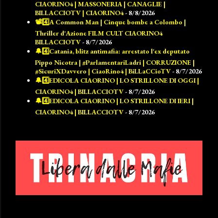
CIAORINO4 | MASSONERIA | CANAGLIE |
BILLACCIOTV | CIAORINO4
- 8/8/2026
📽️4️⃣A Common Man | Cinque bombe a Colombo |
Thriller d'Azione FILM CULT CIAORINO4
BILLACCIOTV
- 8/7/2026
🔔4️⃣Catania, blitz antimafia: arrestato l'ex deputato
Pippo Nicotra | #ParlamentariLadri | CORRUZIONE |
#SicuriXDavvero | CiaoRino4 | BiLLaCCioTV
- 8/7/2026
🔔4️⃣EDICOLA CIAORINO | LO STRILLONE DI OGGI |
CIAORINO4 | BILLACCIOTV
- 8/7/2026
🔔4️⃣EDICOLA CIAORINO | LO STRILLONE DI IERI |
CIAORINO4 | BILLACCIOTV
- 8/7/2026