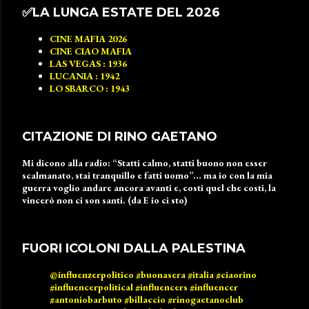
✅️LA LUNGA ESTATE DEL 2026
CINE MAFIA 2026
CINE CIAO MAFIA
LAS VEGAS : 1936
LUCANIA : 1942
LO SBARCO : 1943
CITAZIONE DI RINO GAETANO
Mi dicono alla radio: “Statti calmo, statti buono non esser
scalmanato, stai tranquillo e fatti uomo”… ma io con la mia
guerra voglio andare ancora avanti e, costi quel che costi, la
vincerò non ci son santi. (da E io ci sto)
FUORI ICOLONI DALLA PALESTINA
@influenzerpolitico
#buonasera
#italia
#ciaorino
#influencerpolitical
#influencers
#influencer
#antoniobarbuto
#billaccio
#rinogaetanoclub