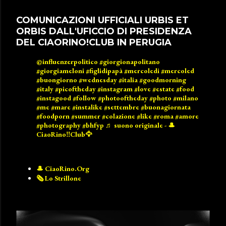
COMUNICAZIONI UFFICIALI URBIS ET
ORBIS DALL'UFICCIO DI PRESIDENZA
DEL CIAORINO!CLUB IN PERUGIA
@influenzerpolitico
#giorgionapolitano
#giorgiameloni
#figlidipapà
#mercoledi
#mercoled
#buongiorno
#wednesday
#italia
#goodmorning
#italy
#picoftheday
#instagram
#love
#estate
#food
#instagood
#follow
#photooftheday
#photo
#milano
#me
#mare
#instalike
#settembre
#buonagiornata
#foodporn
#summer
#colazione
#like
#roma
#amore
#photography
#bhfyp
♬ suono originale - 🎩
CiaoRino‼️Club🦅
🎩 CiaoRino.Org
🗞️ Lo Strillone