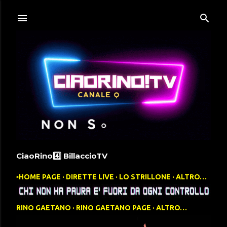
Passa ai contenuti principali
CiaoRino4️⃣ BillaccioTV
▫️HOME PAGE
DIRETTE LIVE
LO STRILLONE
ALTRO…
RINO GAETANO
RINO GAETANO PAGE
ALTRO…