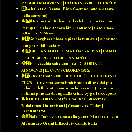
PROGRAMMAZIONE | CIAORINO4 BILLACCIOTV
4️⃣La ballata di Renzo - Rino Gaetano (audio e testo
della canzone)
🎩4️⃣Il Primo Cult Italiano sul celebre Rino Gaetano ! a
Perugia il cielo è ancora blu CiaoRino! | CiaoRino4 |
BillaccioTV News
🎬4️⃣Un borghese piccolo piccolo film cult | ciaorino4
film gratsi billacciotv
🌟1️⃣GIFT ANIMATE DI MATTEO SALVINI | CANALE
ITALIA BILLACCIO GIFT ANIMATE
🎧4️⃣E la vecchia salta con l'asta CIAORINO4 |
RINOVIVE! | BLC-TV #CIAORINOXX
🎬4️⃣Lui e tornato - NEI FILM CULT DEL CIAO RINO
CLUB + attivismo senza limitismo in difesa dei piu
deboli e dello stato ciaorino4 billacciotv ( c'e anche
l'ultima puntata di bugalalla crime by garlascocpoli)
🔔❗️I DUE PADRINI - Mafia e politica: Buscetta e
Badalamenti intervistati | Cosanostra Today |
CiaoRinoTv4
🔴1️⃣Safe: l'Italia si prepara alla guerra? La diretta con
Alessandro Orsini billacciotv canale italia