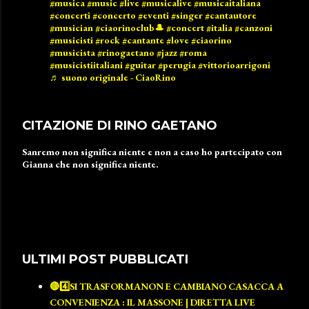
#musica
#music
#live
#musicalive
#musicaitaliana
#concerti
#concerto
#eventi
#singer
#cantautore
#musician
#ciaorinoclub🎩
#concert
#italia
#canzoni
#musicisti
#rock
#cantante
#love
#ciaorino
#musicista
#rinogaetano
#jazz
#roma
#musicistiitaliani
#guitar
#perugia
#vittorioarrigoni
♬ suono originale - CiaoRino
CITAZIONE DI RINO GAETANO
Sanremo non significa niente e non a caso ho partecipato con
Gianna che non significa niente.
ULTIMI POST PUBBLICATI
🔴4️⃣SI TRASFORMANON E CAMBIANO CASACCA A
CONVENIENZA : IL MASSONE | DIRETTA LIVE