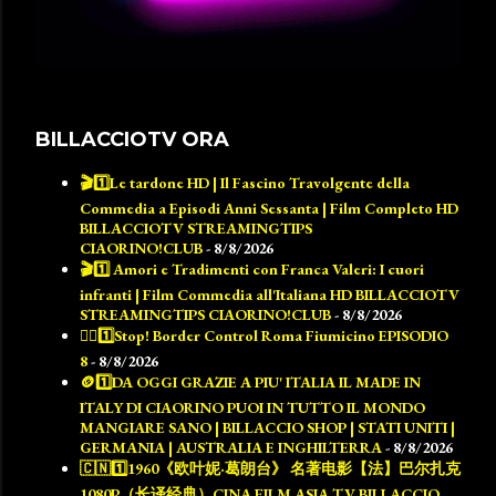
BILLACCIOTV ORA
🎬1️⃣Le tardone HD | Il Fascino Travolgente della
Commedia a Episodi Anni Sessanta | Film Completo HD
BILLACCIOTV STREAMINGTIPS
CIAORINO!CLUB
- 8/8/2026
🎬1️⃣ Amori e Tradimenti con Franca Valeri: I cuori
infranti | Film Commedia all'Italiana HD BILLACCIOTV
STREAMINGTIPS CIAORINO!CLUB
- 8/8/2026
👮‍♂️1️⃣Stop! Border Control Roma Fiumicino EPISODIO
8
- 8/8/2026
🪙1️⃣DA OGGI GRAZIE A PIU' ITALIA IL MADE IN
ITALY DI CIAORINO PUOI IN TUTTO IL MONDO
MANGIARE SANO | BILLACCIO SHOP | STATI UNITI |
GERMANIA | AUSTRALIA E INGHILTERRA
- 8/8/2026
🇨🇳1️⃣1960《欧叶妮·葛朗台》 名著电影【法】巴尔扎克
1080P（长译经典）CINA FILM ASIA TV BILLACCIO