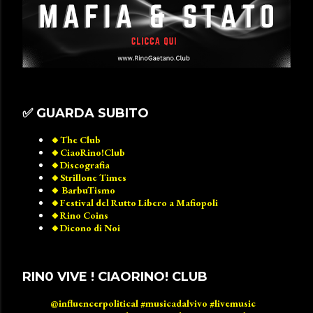
✅️ GUARDA SUBITO
🔸️The Club
🔸️CiaoRino!Club
🔸️Discografia
🔸️Strillone Times
🔸️ BarbuTismo
🔸️Festival del Rutto Libero a Mafiopoli
🔸️Rino Coins
🔸️Dicono di Noi
RIN0 VIVE ! CIAORINO! CLUB
@influencerpolitical
#musicadalvivo
#livemusic