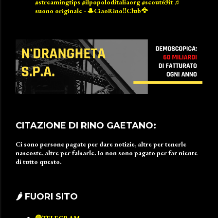
#streamingtips
#ilpopoloditaliaorg
#scout69it
♬
suono originale - 🎩CiaoRino‼️Club🦅
CITAZIONE DI RINO GAETANO:
Ci sono persone pagate per dare notizie, altre per tenerle
nascoste, altre per falsarle. Io non sono pagato per far niente
di tutto questo.
🌶 FUORI SITO