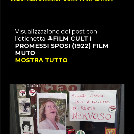
P
Visualizzazione dei post con
l'etichetta
🎩FILM CULT I
o
PROMESSI SPOSI (1922) FILM
s
MUTO
t
MOSTRA TUTTO