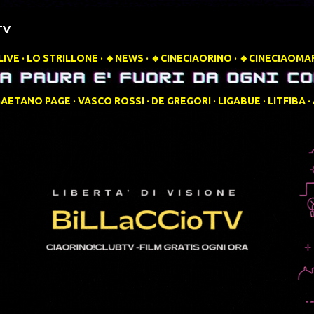
TV
LIVE
LO STRILLONE
🔸️NEWS
🔸️CINECIAORINO
🔸️CINECIAOMA
GAETANO PAGE
VASCO ROSSI
DE GREGORI
LIGABUE
LITFIBA