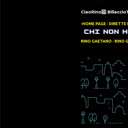
CiaoRino4️⃣ Billaccio
▫️HOME PAGE
DIRETTE 
RINO GAETANO
RINO 