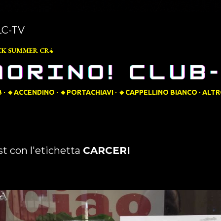
LC-TV
CK SUMMER CR4
B
🔹️ACCENDINO
🔹️PORTACHIAVI
🔹️CAPPELLINO BIANCO
ALT
st con l'etichetta
CARCERI