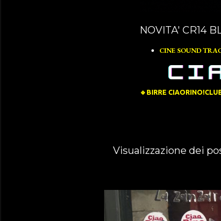
NOVITA' CR14 B
CINE SOUND TRA
🔹️BIRRE CIAORINO!CLU
P
Visualizzazione dei po
o
s
t